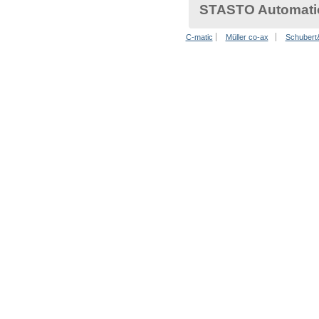
STASTO Automation
C-matic
Müller co-ax
Schubert